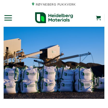
Skip
RØYNEBERG PUKKVERK
to
content