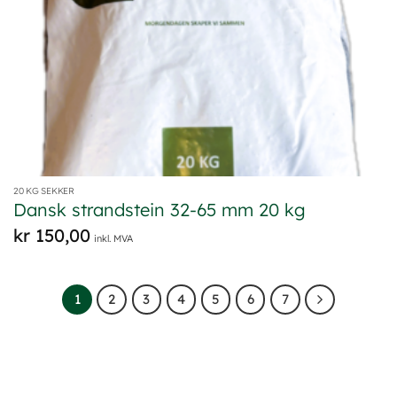
20 KG SEKKER
Dansk strandstein 32-65 mm 20 kg
kr
150,00
inkl. MVA
1
2
3
4
5
6
7