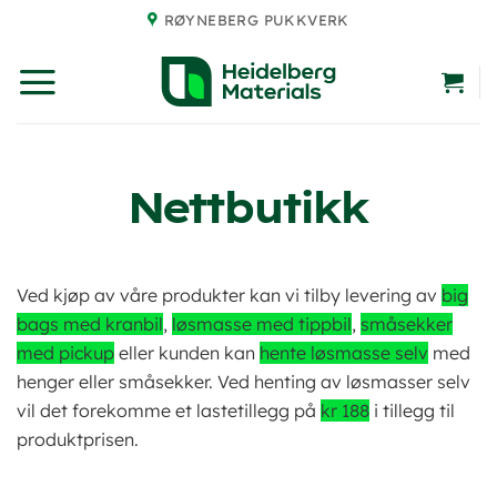
Skip
RØYNEBERG PUKKVERK
to
content
Nettbutikk
Ved kjøp av våre produkter kan vi tilby levering av
big
bags med kranbil
,
løsmasse med tippbil
,
småsekker
med pickup
eller kunden kan
hente løsmasse selv
med
henger eller småsekker. Ved henting av løsmasser selv
vil det forekomme et lastetillegg på
kr 188
i tillegg til
produktprisen.