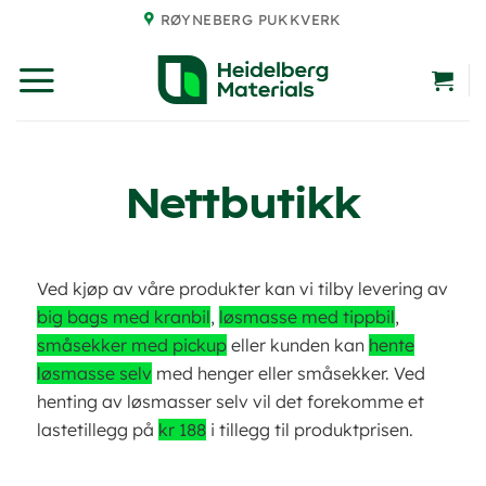
Skip
RØYNEBERG PUKKVERK
to
content
Nettbutikk
Ved kjøp av våre produkter kan vi tilby levering av
big bags med kranbil
,
løsmasse med tippbil
,
småsekker med pickup
eller kunden kan
hente
løsmasse selv
med henger eller småsekker. Ved
henting av løsmasser selv vil det forekomme et
lastetillegg på
kr 188
i tillegg til produktprisen.