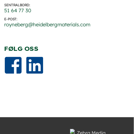
SENTRALBORD:
51 64 77 30
E-POST:
royneberg@heidelbergmaterials.com
FØLG OSS