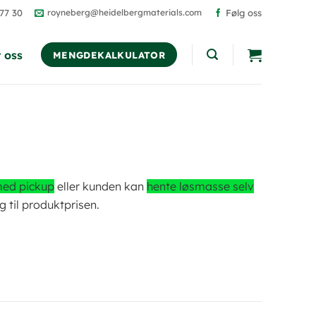
 77 30
royneberg@heidelbergmaterials.com
Følg oss
 oss
MENGDEKALKULATOR
ed pickup
eller kunden kan
hente løsmasse selv
gg til produktprisen.