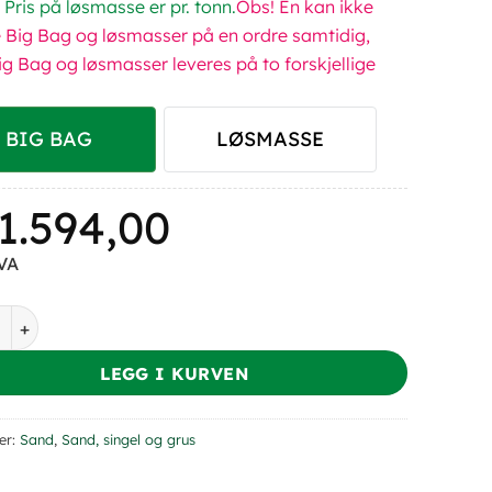
 Pris på løsmasse er pr. tonn.
Obs! En kan ikke
le Big Bag og løsmasser på en ordre samtidig,
ig Bag og løsmasser leveres på to forskjellige
BIG BAG
LØSMASSE
1.594,00
MVA
allsand - Dansk 0-1 mm antall
LEGG I KURVEN
er:
Sand
,
Sand, singel og grus