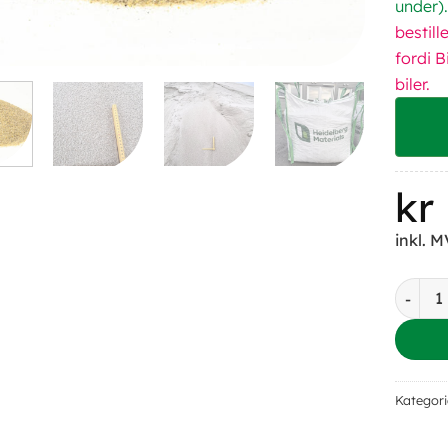
under).
bestil
fordi B
biler.
kr
inkl. 
Volleyb
Kategori