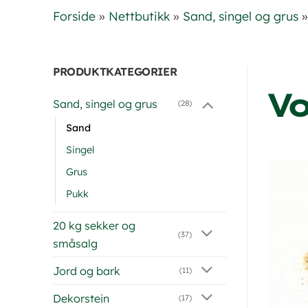
Forside
»
Nettbutikk
»
Sand, singel og grus
PRODUKTKATEGORIER
Vo
Sand, singel og grus
(28)
Sand
Singel
Grus
Pukk
20 kg sekker og
(37)
småsalg
Jord og bark
(11)
Dekorstein
(17)