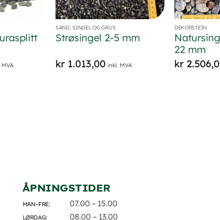
SAND, SINGEL OG GRUS
DEKORSTEIN
rasplitt
Strøsingel 2-5 mm
Natursing
22 mm
kr
1.013,00
kr
2.506,
l. MVA
inkl. MVA
ÅPNINGSTIDER
07.00 – 15.00
MAN–FRE:
08.00 – 13.00
LØRDAG: