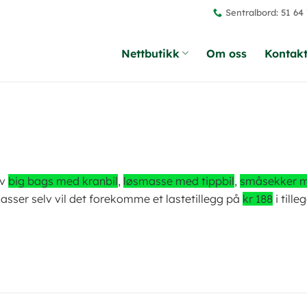
Sentralbord: 51 64
Nettbutikk
Om oss
Kontakt
av
big bags med kranbil
,
løsmasse med tippbil
,
småsekker m
sser selv vil det forekomme et lastetillegg på
kr 188
i tille