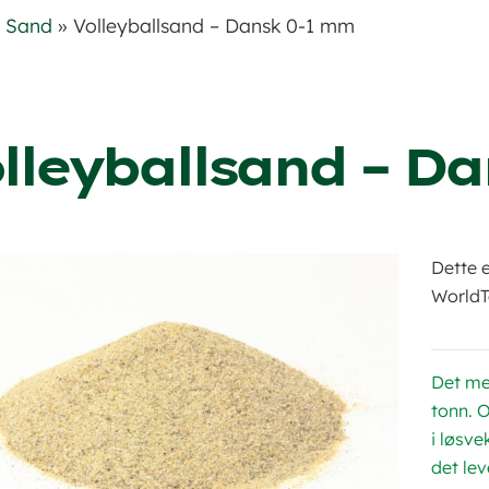
»
Sand
»
Volleyballsand – Dansk 0-1 mm
lleyballsand – D
Dette 
WorldTo
Det me
tonn. 
i løsve
det le